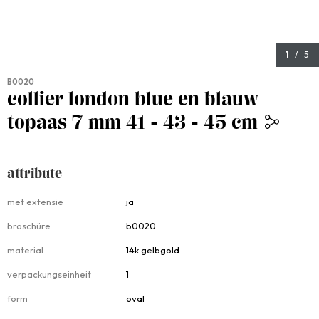
1
/ 5
B0020
collier london blue en blauw
topaas 7 mm 41 - 43 - 45 cm
1.699,00
attribute
Attribute
met extensie
ja
broschüre
b0020
material
14k gelbgold
verpackungseinheit
1
form
oval