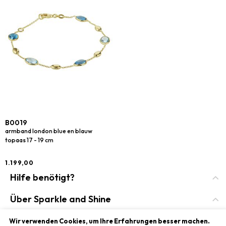
B0019
armband london blue en blauw
topaas 17 - 19 cm
1.199,00
Hilfe benötigt?
contact
Über Sparkle and Shine
häufig gestellte Fragen
Über Sparkle & Shine
Soziale
Wir verwenden Cookies, um Ihre Erfahrungen besser machen.