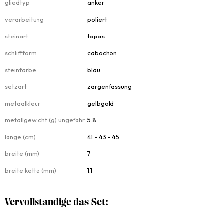
gliedtyp
anker
verarbeitung
poliert
steinart
topas
schliffform
cabochon
steinfarbe
blau
setzart
zargenfassung
metaalkleur
gelbgold
metallgewicht (g) ungefähr
5.8
länge (cm)
41 - 43 - 45
breite (mm)
7
breite kette (mm)
1.1
Vervollstandige das Set: