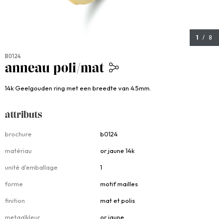
1
/ 8
B0124
anneau poli/mat
679,00
14k Geelgouden ring met een breedte van 4.5mm.
attributs
Attributs
brochure
b0124
matériau
or jaune 14k
unité d'emballage
1
forme
motif mailles
finition
mat et polis
metaalkleur
or jaune