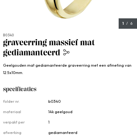
1
/ 6
B0340
graveerring massief mat
gediamanteerd
1.799,00
Geelgouden mat gediamanteerde graveerring met een afmeting van
12.5x10mm.
specificaties
specificaties
folder nr.
b0340
materiaal
14k geelgoud
verpakt per
1
afwerking
gediamanteerd