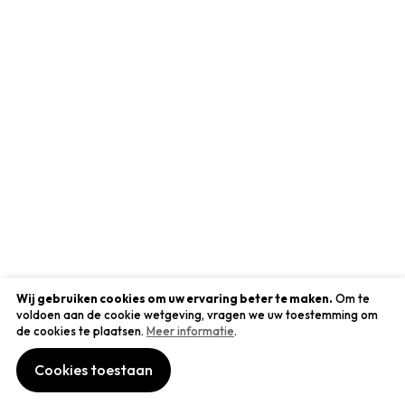
Wij gebruiken cookies om uw ervaring beter te maken.
Om te
Hulp nodig?
voldoen aan de cookie wetgeving, vragen we uw toestemming om
de cookies te plaatsen.
Meer informatie
.
contact
Over Sparkle and Shine
veelgestelde vragen
Cookies toestaan
over Sparkle & Shine
Socials